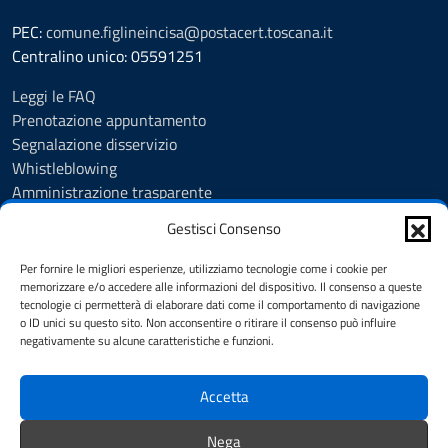
PEC:
comune.figlineincisa@postacert.toscana.it
Centralino unico: 05591251
Leggi le FAQ
Prenotazione appuntamento
Segnalazione disservizio
Whistleblowing
Amministrazione trasparente
Amministrazione trasparente fino al 29/10/2024
Gestisci Consenso
Nuovo Albo Pretorio
Albo Pretorio
Per fornire le migliori esperienze, utilizziamo tecnologie come i cookie per
Cookie Policy
memorizzare e/o accedere alle informazioni del dispositivo. Il consenso a queste
tecnologie ci permetterà di elaborare dati come il comportamento di navigazione
Informativa privacy
o ID unici su questo sito. Non acconsentire o ritirare il consenso può influire
Dichiarazione di accessibilità
negativamente su alcune caratteristiche e funzioni.
Note legali
Accetta
SEGUICI SU
Nega