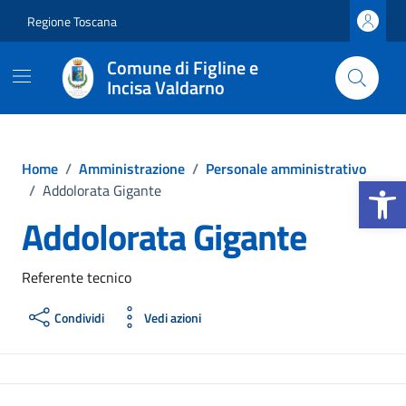
Vai ai contenuti
Vai al footer
Regione Toscana
Comune di Figline e
Incisa Valdarno
Home
/
Amministrazione
/
Personale amministrativo
Apri la b
/
Addolorata Gigante
Addolorata Gigante
Referente tecnico
Condividi
Vedi azioni