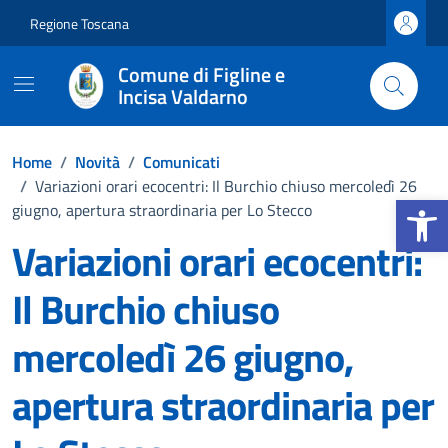
Vai ai contenuti
Vai al footer
Regione Toscana
Comune di Figline e
Incisa Valdarno
Home
/
Novità
/
Comunicati
/
Variazioni orari ecocentri: Il Burchio chiuso mercoledì 26
Apri la b
giugno, apertura straordinaria per Lo Stecco
Variazioni orari ecocentri:
Il Burchio chiuso
mercoledì 26 giugno,
apertura straordinaria per