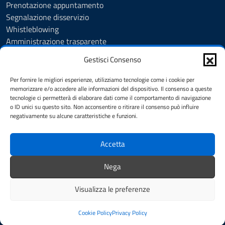
Prenotazione appuntamento
Segnalazione disservizio
Whistleblowing
Amministrazione trasparente
Amministrazione trasparente fino al 29/10/2024
Gestisci Consenso
Nuovo Albo Pretorio
Albo Pretorio
Per fornire le migliori esperienze, utilizziamo tecnologie come i cookie per
Cookie Policy
memorizzare e/o accedere alle informazioni del dispositivo. Il consenso a queste
tecnologie ci permetterà di elaborare dati come il comportamento di navigazione
Informativa privacy
o ID unici su questo sito. Non acconsentire o ritirare il consenso può influire
Dichiarazione di accessibilità
negativamente su alcune caratteristiche e funzioni.
Note legali
Accetta
SEGUICI SU
Nega
Facebook
Instagram
YouTube
Visualizza le preferenze
Mappa del sito
Credits
Cookie Policy
Privacy Policy