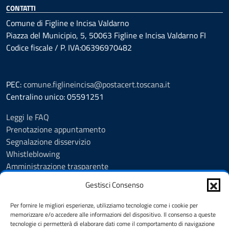
CONTATTI
Comune di Figline e Incisa Valdarno
Piazza del Municipio, 5, 50063 Figline e Incisa Valdarno FI
Codice fiscale / P. IVA:06396970482
PEC:
comune.figlineincisa@postacert.toscana.it
Centralino unico: 05591251
Leggi le FAQ
Prenotazione appuntamento
Segnalazione disservizio
Whistleblowing
Amministrazione trasparente
Amministrazione trasparente fino al 29/10/2024
Gestisci Consenso
Nuovo Albo Pretorio
Albo Pretorio
Per fornire le migliori esperienze, utilizziamo tecnologie come i cookie per
Cookie Policy
memorizzare e/o accedere alle informazioni del dispositivo. Il consenso a queste
tecnologie ci permetterà di elaborare dati come il comportamento di navigazione
Informativa privacy