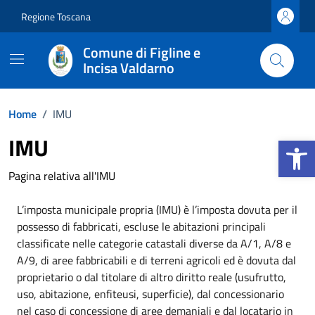
Vai ai contenuti
Vai al footer
Regione Toscana
Comune di Figline e
Incisa Valdarno
Home
/
IMU
Apri la b
IMU
Pagina relativa all'IMU
L’imposta municipale propria (IMU) è l’imposta dovuta per il
possesso di fabbricati, escluse le abitazioni principali
classificate nelle categorie catastali diverse da A/1, A/8 e
A/9, di aree fabbricabili e di terreni agricoli ed è dovuta dal
proprietario o dal titolare di altro diritto reale (usufrutto,
uso, abitazione, enfiteusi, superficie), dal concessionario
nel caso di concessione di aree demaniali e dal locatario in