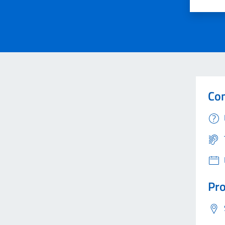
Valuta 
Val
Con
Pro