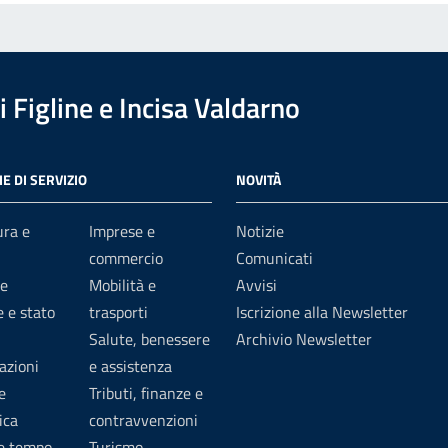
 Figline e Incisa Valdarno
E DI SERVIZIO
NOVITÀ
ura e
Imprese e
Notizie
commercio
Comunicati
e
Mobilità e
Avvisi
 e stato
trasporti
Iscrizione alla Newsletter
Salute, benessere
Archivio Newsletter
azioni
e assistenza
e
Tributi, finanze e
ica
contravvenzioni
 e tempo
Turismo