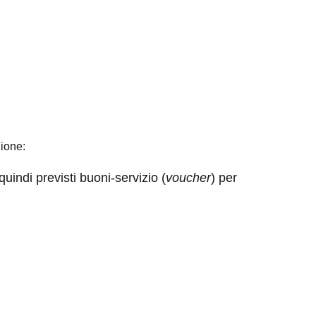
zione:
uindi previsti buoni-servizio (
voucher
) per