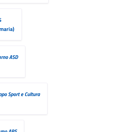
S
imaria)
darno ASD
ppo Sport e Cultura
iamo APS