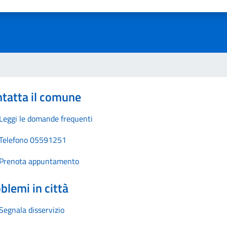
1 stelle su 5
uta 2 stelle su 5
Valuta 3 stelle su 5
Valuta 4 stelle su 5
Valuta 5 stelle su 5
tatta il comune
Leggi le domande frequenti
Telefono 05591251
Prenota appuntamento
blemi in città
Segnala disservizio