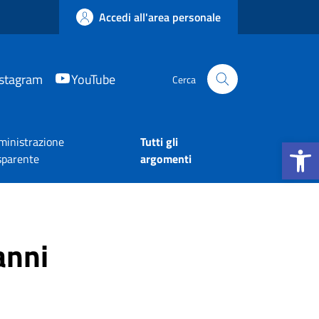
Accedi all'area personale
nstagram
YouTube
Cerca
Apri la b
inistrazione
Tutti gli
sparente
argomenti
anni