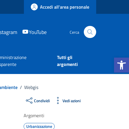
Accedi all'area personale
nstagram
YouTube
Cerca
Apri la b
inistrazione
Tutti gli
sparente
argomenti
 ambiente
/
Webgis
Condividi
Vedi azioni
Argomenti
Urbanizzazione