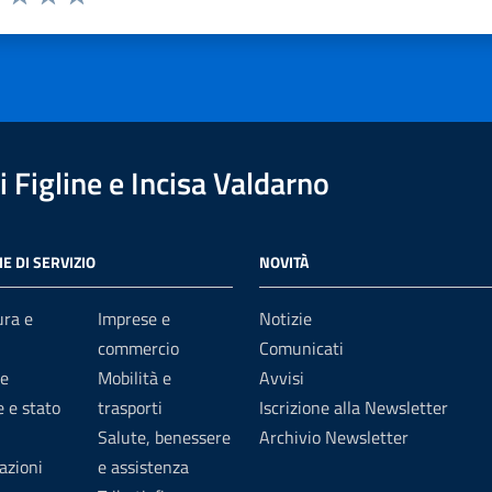
1 stelle su 5
uta 2 stelle su 5
Valuta 3 stelle su 5
Valuta 4 stelle su 5
Valuta 5 stelle su 5
 Figline e Incisa Valdarno
E DI SERVIZIO
NOVITÀ
ura e
Imprese e
Notizie
commercio
Comunicati
e
Mobilità e
Avvisi
 e stato
trasporti
Iscrizione alla Newsletter
Salute, benessere
Archivio Newsletter
azioni
e assistenza