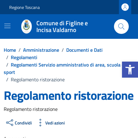
Vai ai contenuti
Vai al footer
Regione Toscana
Comune di Figline e
Incisa Valdarno
Home
/
Amministrazione
/
Documenti e Dati
/
Regolamenti
Apri la b
/
Regolamenti Servizio amministrativo di area, scuola e
sport
/
Regolamento ristorazione
Regolamento ristorazione
Dettagli del documento
Regolamento ristorazione
Condividi
Vedi azioni