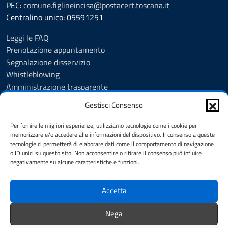
PEC:
comune.figlineincisa@postacert.toscana.it
Centralino unico: 05591251
Leggi le FAQ
Prenotazione appuntamento
Segnalazione disservizio
Whistleblowing
Amministrazione trasparente
Amministrazione trasparente fino al 29/10/2024
Gestisci Consenso
Nuovo Albo Pretorio
Albo Pretorio
Per fornire le migliori esperienze, utilizziamo tecnologie come i cookie per
Cookie Policy
memorizzare e/o accedere alle informazioni del dispositivo. Il consenso a queste
tecnologie ci permetterà di elaborare dati come il comportamento di navigazione
Informativa privacy
o ID unici su questo sito. Non acconsentire o ritirare il consenso può influire
Dichiarazione di accessibilità
negativamente su alcune caratteristiche e funzioni.
Note legali
Accetta
SEGUICI SU
Nega
Facebook
Instagram
YouTube