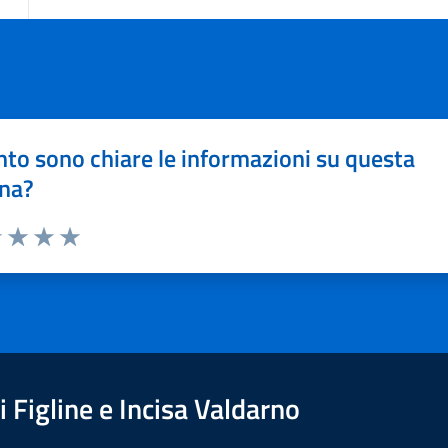
to sono chiare le informazioni su questa
na?
1 stelle su 5
uta 2 stelle su 5
Valuta 3 stelle su 5
Valuta 4 stelle su 5
Valuta 5 stelle su 5
 Figline e Incisa Valdarno