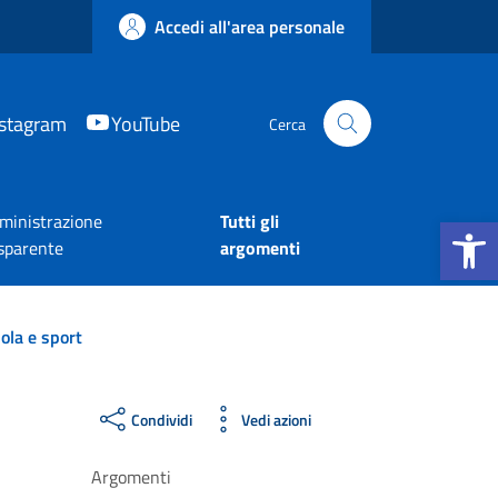
Accedi all'area personale
nstagram
YouTube
Cerca
Apri la b
inistrazione
Tutti gli
sparente
argomenti
ola e sport
Condividi
Vedi azioni
Argomenti