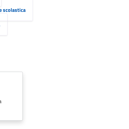
 scolastica
a
a