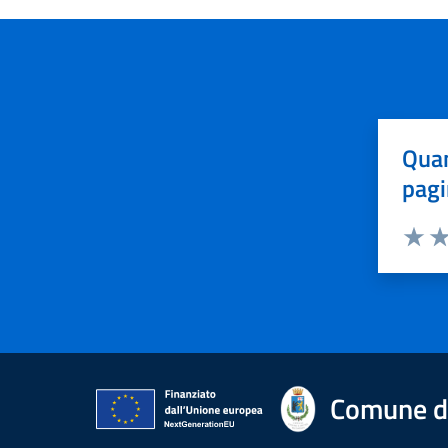
Quan
pagi
Valuta 
Val
Comune di