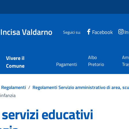
 Incisa Valdarno
Facebook
I
Seguici su:
Albo
Amm
Vivere il
Pagamenti
Pretorio
Tra
Comune
Regolamenti
/
Regolamenti Servizio amministrativo di area, scu
 infanzia
servizi educativi