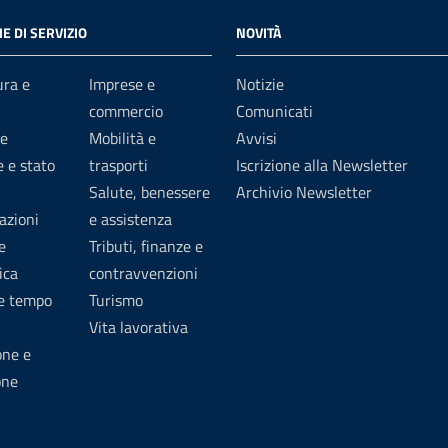
E DI SERVIZIO
NOVITÀ
ura e
Imprese e
Notizie
commercio
Comunicati
e
Mobilità e
Avvisi
 e stato
trasporti
Iscrizione alla Newsletter
Salute, benessere
Archivio Newsletter
azioni
e assistenza
e
Tributi, finanze e
ica
contravvenzioni
 e tempo
Turismo
Vita lavorativa
one e
one