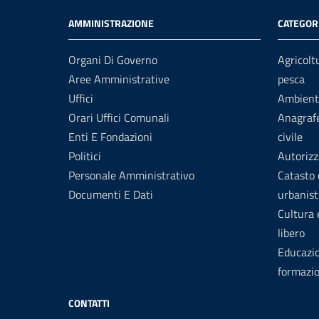
AMMINISTRAZIONE
CATEGORI
Organi Di Governo
Agricolt
Aree Amministrative
pesca
Uffici
Ambient
Orari Uffici Comunali
Anagrafe
Enti E Fondazioni
civile
Politici
Autorizz
Personale Amministrativo
Catasto 
Documenti E Dati
urbanist
Cultura
libero
Educazi
formazi
CONTATTI