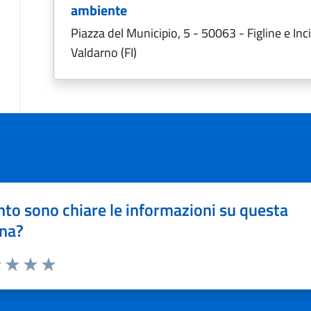
ambiente
Piazza del Municipio, 5 - 50063 - Figline e Inc
Valdarno (FI)
to sono chiare le informazioni su questa
na?
1 stelle su 5
uta 2 stelle su 5
Valuta 3 stelle su 5
Valuta 4 stelle su 5
Valuta 5 stelle su 5