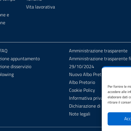
Vita lavorativa
one e
one
 FAQ
Amministrazione trasparente
zione appuntamento
Amministrazione trasparente fi
ione disservizio
29/10/2024
blowing
Nuovo Albo Pretorio
Albo Pretorio
Per fornire le m
Cookie Policy
accedere alle in
elaborare dati 
Informativa privacy
ritirare il cons
Dichiarazione di accessibilità
Note legali
Acc