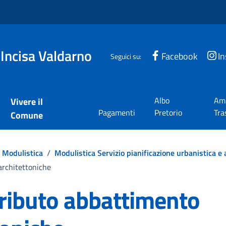
 Incisa Valdarno
Facebook
I
Seguici su:
Albo
Amm
Vivere il
Pagamenti
Pretorio
Tra
Comune
Modulistica
/
Modulistica Servizio pianificazione urbanistica e
architettoniche
ributo abbattimento