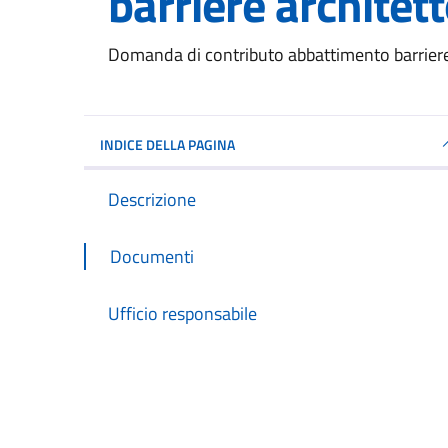
barriere architet
Dettagli del documento
Domanda di contributo abbattimento barriere
INDICE DELLA PAGINA
Descrizione
Documenti
Ufficio responsabile