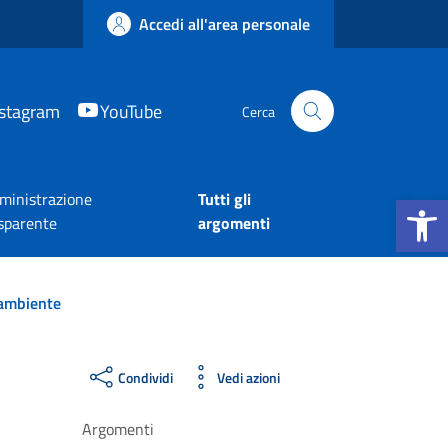
Accedi all'area personale
nstagram
YouTube
Cerca
Apri la b
inistrazione
Tutti gli
sparente
argomenti
 ambiente
Condividi
Vedi azioni
Argomenti