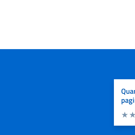
Quan
pagi
Valuta 
Val