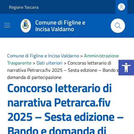
Vai ai contenuti
Vai al footer
Regione Toscana
Comune di Figline e
Incisa Valdarno
Comune di Figline e Incisa Valdarno
>
Amministrazione
Apri la b
Trasparente
>
Dati ulteriori
>
Concorso letterario di
narrativa Petrarca.fiv 2025 – Sesta edizione – Bando e
domanda di partecipazione
Concorso letterario di
narrativa Petrarca.fiv
2025 – Sesta edizione –
Bando e domanda di