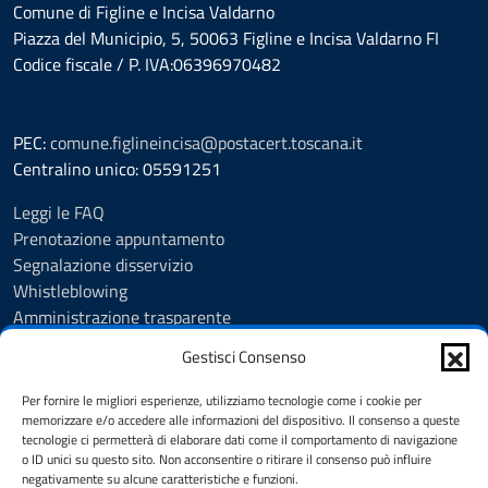
Comune di Figline e Incisa Valdarno
Piazza del Municipio, 5, 50063 Figline e Incisa Valdarno FI
Codice fiscale / P. IVA:06396970482
PEC:
comune.figlineincisa@postacert.toscana.it
Centralino unico: 05591251
Leggi le FAQ
Prenotazione appuntamento
Segnalazione disservizio
Whistleblowing
Amministrazione trasparente
Amministrazione trasparente fino al 29/10/2024
Gestisci Consenso
Nuovo Albo Pretorio
Albo Pretorio
Per fornire le migliori esperienze, utilizziamo tecnologie come i cookie per
Cookie Policy
memorizzare e/o accedere alle informazioni del dispositivo. Il consenso a queste
tecnologie ci permetterà di elaborare dati come il comportamento di navigazione
Informativa privacy
o ID unici su questo sito. Non acconsentire o ritirare il consenso può influire
Dichiarazione di accessibilità
negativamente su alcune caratteristiche e funzioni.