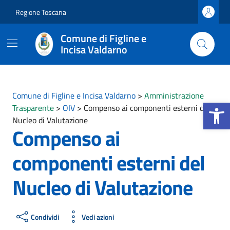
Vai ai contenuti
Vai al footer
Regione Toscana
Comune di Figline e
Incisa Valdarno
Comune di Figline e Incisa Valdarno
>
Amministrazione
Apri la b
Trasparente
>
OIV
>
Compenso ai componenti esterni del
Nucleo di Valutazione
Compenso ai
componenti esterni del
Nucleo di Valutazione
Condividi
Vedi azioni