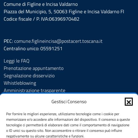
Comune di Figline e Incisa Valdarno
Piazza del Municipio, 5, 50063 Figline e Incisa Valdarno FI
Codice fiscale / P. IVA:06396970482
PEC:
comune.figlineincisa@postacert.toscana.it
Centralino unico: 05591251
Leggi le FAQ
Prenotazione appuntamento
Segnalazione disservizio
Whistleblowing
Amministrazione trasparente
Amministrazione trasparente fino al 29/10/2024
Gestisci Consenso
Nuovo Albo Pretorio
Albo Pretorio
Per fornire le migliori esperienze, utilizziamo tecnologie come i cookie per
Cookie Policy
memorizzare e/o accedere alle informazioni del dispositivo. Il consenso a queste
tecnologie ci permetterà di elaborare dati come il comportamento di navigazione
Informativa privacy
o ID unici su questo sito. Non acconsentire o ritirare il consenso può influire
Dichiarazione di accessibilità
negativamente su alcune caratteristiche e funzioni.