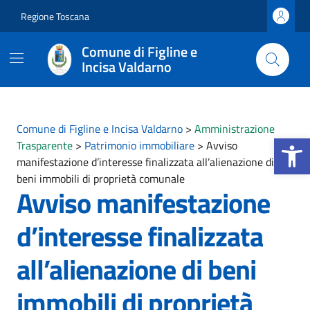
Vai ai contenuti
Vai al footer
Regione Toscana
Comune di Figline e
Incisa Valdarno
Comune di Figline e Incisa Valdarno
>
Amministrazione
Apri la b
Trasparente
>
Patrimonio immobiliare
>
Avviso
manifestazione d’interesse finalizzata all’alienazione di
beni immobili di proprietà comunale
Avviso manifestazione
d’interesse finalizzata
all’alienazione di beni
immobili di proprietà