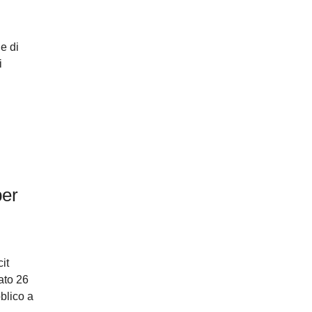
e di
i
per
it
ato 26
blico a