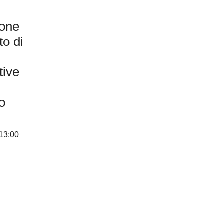
ione
o di
tive
o
e
 13:00