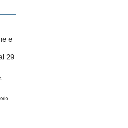
ne e
al 29
e,
torio