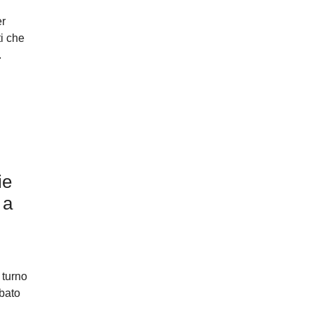
er
ti che
.
ie
 a
 turno
abato