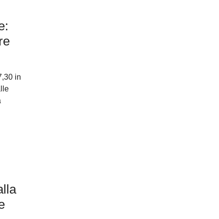
e:
re
7,30 in
lle
a
lla
e