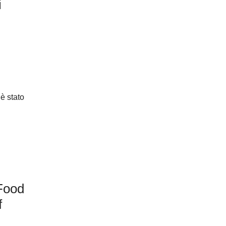
i
è stato
 Food
f