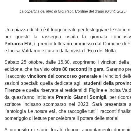
La copertina del libro di Gigi Paoli,
L'ordine del drago
(Giunti, 2025)
Una piazza di libri è il luogo ideale per festeggiare le storie 
per questo la rassegna ospita la giornata conclusi
Petrarca.FIV
, il premio letterario promosso dal Comune di F
e Incisa Valdarno e curato dalla rivista L’Eco del Nulla.
Sabato 25 ottobre, dalle 15.30, scopriremo i vincitori della
edizione, che ha visto
oltre 80 racconti in gara
. Saranno pr
il racconto
vincitore del concorso generale
e i vincitori del
sezioni speciali: quella dedicata agli
studenti della provinc
Firenze
e quella riservata ai residenti di Figline e Incisa Val
da quest’anno intitolata
Premio Gianni Somigli
, per ricord
scrittore incisano scomparso nel 2023. Sarà presentata 
l’antologia
Le nostre età
, che raccoglie tutti i racconti finalis
pomeriggio di letture per celebrare il potere delle storie!
A proposito di storie locali, doppio appuntamento domeni