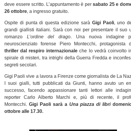
deve essere scritto. L’appuntamento è per
sabato 25 e dom
26 ottobre
, a ingresso gratuito.
Ospite di punta di questa edizione sarà
Gigi Paoli
, uno d
grandi giallisti italiani. Sarà con noi per presentare il suo 
romanzo
L’ordine del drago
. Una nuova indagine p
neuroscienziato forense Piero Montecchi, protagonista
thriller dal respiro internazionale
che lo vedrà coinvolto i
spirale di misteri, tra intrighi della Guerra Fredda e inconfes
segreti secolari.
Gigi Paoli vive a lavora a Firenze come giornalista de La Na
I suoi gialli, tutti pubblicati da Giunti, hanno avuto un 
successo, facendo appassionare tanti lettori alle indagin
reporter Carlo Alberto Marchi e, più di recente, il prof
Montecchi.
Gigi Paoli sarà a
Una piazza di libri
domenic
ottobre alle 17.30.