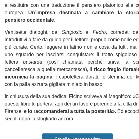
a restituire con una traduzione il pensiero platonico alla c
europea.
Un’impresa destinata a cambiare la stori
pensiero occidentale
.
Ventisette dialoghi, dal
Simposio
al
Fedro
, corredati da
introduttivi a fare da guida per il lettore, proprio come nelle ed
più curate. Certo, leggere in latino non è cosa da tutti, ma
uno sguardo per lasciarsi conquistare: il tratto spigoloso
lettera
bastarda
(così chiamata perché univa la scri
cancelleresca a quella mercantesca), il
ricco fregio florea
incornicia la pagina
, i capolettera dorati, lo stemma dei 
con la palla azzurra gigliata miniato in basso.
In chiusura della sua dedica, Ficino scriveva al Magnifico: «
questo libro tu porterai agli dèi un favore perenne alla città di
Firenze,
e lo raccomanderai a tutta la posterità
». Ed eccoci
secoli dopo, a sfogliarlo ancora.