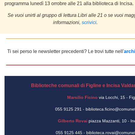
programma lunedì 13 orrobre alle 21 alla biblioteca di Incisa.
Se vuoi unirti al gruppo di lettura Libri alle 21 o se vuoi mag
informazioni,
scrivici
.
Ti sei perso le newsletter precedenti?
Le trovi tutte nell'
arch
Biblioteche comunali di Figline e Incisa Valda
Marsilio Ficino
via Locchi, 15 - Fig
055 9125 291
-
biblioteca.ficino@comunefi
Gilberto Rovai
piazza Mazzanti, 10 - In
055 9125 445
-
biblioteca.rovai@comunefi