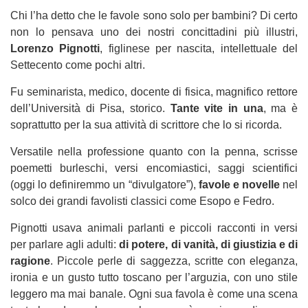
Chi l’ha detto che le favole sono solo per bambini?
Di certo
non lo pensava uno dei nostri concittadini più illustri,
Lorenzo Pignotti
, figlinese per nascita, intellettuale del
Settecento come pochi altri.
Fu seminarista, medico, docente di fisica, magnifico rettore
dell’Università di Pisa, storico.
Tante vite in una
, ma è
soprattutto per la sua attività di scrittore che lo si ricorda.
Versatile nella professione quanto con la penna, scrisse
poemetti burleschi, versi encomiastici, saggi scientifici
(oggi lo definiremmo un “divulgatore”),
favole e novelle
nel
solco dei grandi favolisti classici come Esopo e Fedro.
Pignotti usava animali parlanti e piccoli racconti in versi
per parlare agli adulti:
di potere, di vanità, di giustizia e di
ragione
. Piccole perle di saggezza, scritte con eleganza,
ironia e un gusto tutto toscano per l’arguzia, con uno stile
leggero ma mai banale. Ogni sua favola è come una scena